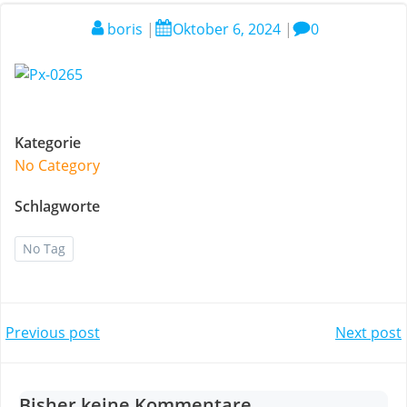
boris
|
Oktober 6, 2024
|
0
Kategorie
No Category
Schlagworte
No Tag
Post
Post
Previous post
Next post
navigation
navigation
Bisher keine Kommentare