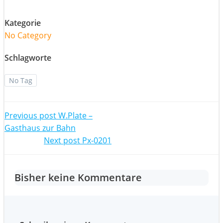
Kategorie
No Category
Schlagworte
No Tag
Post
Previous post
W.Plate –
Gasthaus zur Bahn
navigation
Post
Next post
Px-0201
navigation
Bisher keine Kommentare