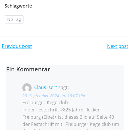
Schlagworte
No Tag
Post
Post
Previous post
Next post
navigation
navigation
Ein Kommentar
Claus Isert
sagt:
28. September 2024 um 18:07 Uhr
Freiburger Kegelclub
In der Festschrift >825 Jahre Flecken
Freiburg (Elbe)< ist dieses Bild auf Seite 40
der Festschrift mit "Freiburger Kegelclub um