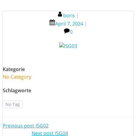
boris
|
April 7, 2024
|
0
Kategorie
No Category
Schlagworte
No Tag
Post
Previous post
ISG02
Next post
ISG04