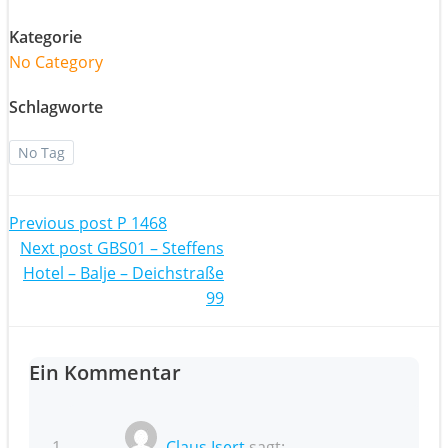
Kategorie
No Category
Schlagworte
No Tag
Post
Previous post
P 1468
Post
Next post
GBS01 – Steffens
navigation
Hotel – Balje – Deichstraße
navigation
99
Ein Kommentar
Claus Isert
sagt: