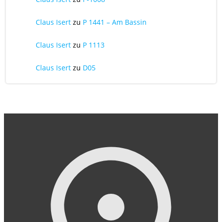
Claus Isert
zu
P 1441 – Am Bassin
Claus Isert
zu
P 1113
Claus Isert
zu
D05