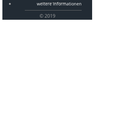
weitere Informationen
© 2019
P-1078 –
Hauptstraße –
Handarbeitsla