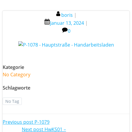
boris
|
Januar 13, 2024
|
0
Kategorie
No Category
Schlagworte
No Tag
Post
Previous post
P-1079
Next post
HwKS01 –