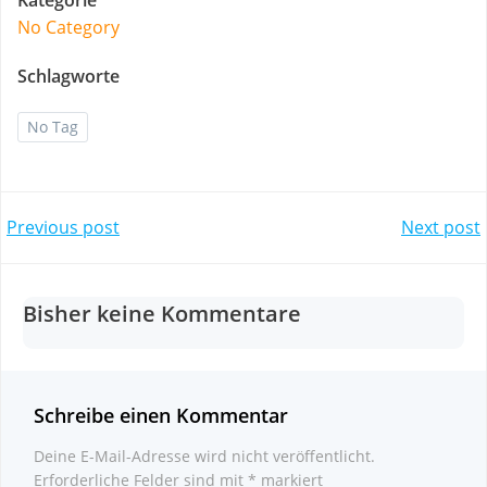
No Category
Schlagworte
No Tag
Post
Post
Previous post
Next post
navigation
navigation
Bisher keine Kommentare
Schreibe einen Kommentar
Deine E-Mail-Adresse wird nicht veröffentlicht.
Erforderliche Felder sind mit
*
markiert