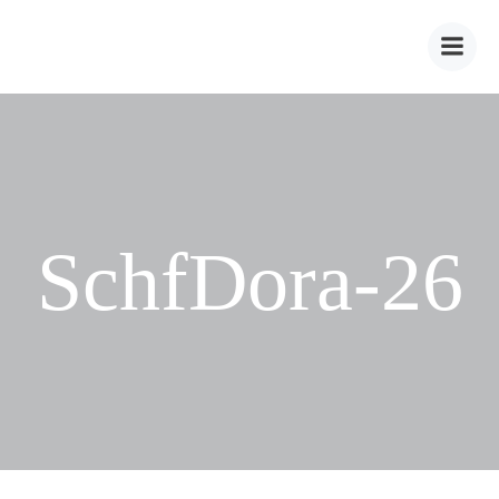
Zum
Inhalt
springen
SchfDora-26