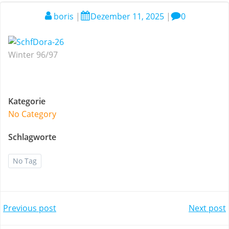
boris
|
Dezember 11, 2025
|
0
Winter 96/97
Kategorie
No Category
Schlagworte
No Tag
Post
Post
Previous post
Next post