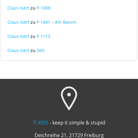
Claus Isert
zu
P-1008
Claus Isert
zu
P 1441 – Am Bassin
Claus Isert
zu
P 1113
Claus Isert
zu
D05
IT-KISS
- keep it simple & stupid
Deichreihe 21, 21729 Freiburg