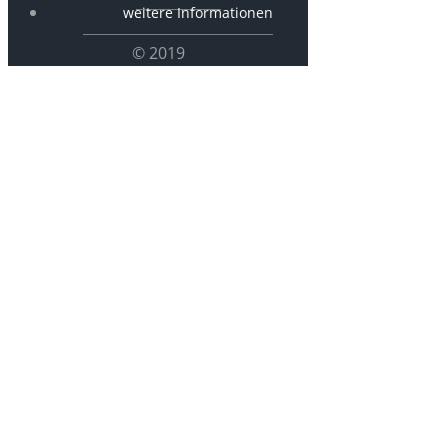
weitere Informationen
© 2019
SchfAntjeMah
– 02