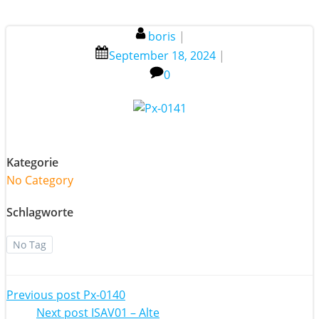
boris
|
September 18, 2024
|
0
Kategorie
No Category
Schlagworte
No Tag
Post
Previous post
Px-0140
Next post
ISAV01 – Alte