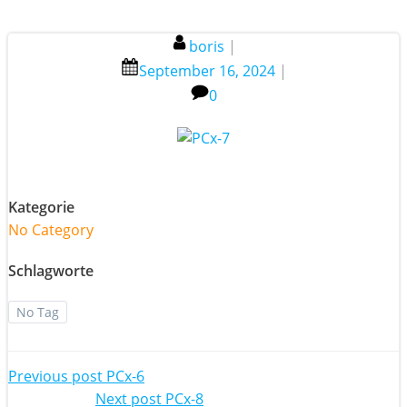
boris
|
September 16, 2024
|
0
Kategorie
No Category
Schlagworte
No Tag
Post
Previous post
PCx-6
Next post
PCx-8