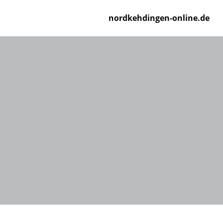
Zum
Inhalt
nordkehdingen-online.de
springen