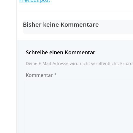
Post
navigation
Bisher keine Kommentare
Schreibe einen Kommentar
Deine E-Mail-Adresse wird nicht veröffentlicht.
Erford
Kommentar
*