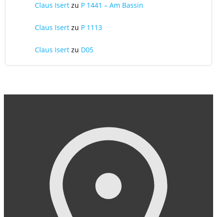
Claus Isert
zu
P 1441 – Am Bassin
Claus Isert
zu
P 1113
Claus Isert
zu
D05