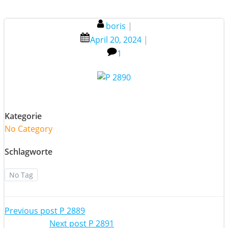
boris
|
April 20, 2024
|
1
Kategorie
No Category
Schlagworte
No Tag
Post
Previous post
P 2889
Next post
P 2891