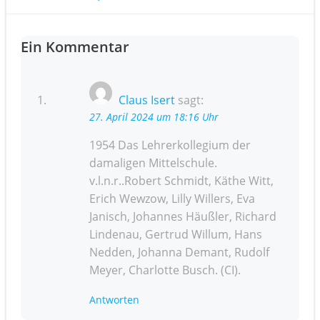
Post
navigation
navigation
Ein Kommentar
Claus Isert
sagt:
27. April 2024 um 18:16 Uhr
1954 Das Lehrerkollegium der
damaligen Mittelschule.
v.l.n.r..Robert Schmidt, Käthe Witt,
Erich Wewzow, Lilly Willers, Eva
Janisch, Johannes Häußler, Richard
Lindenau, Gertrud Willum, Hans
Nedden, Johanna Demant, Rudolf
Meyer, Charlotte Busch. (CI).
Antworten