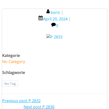
boris
|
April 20, 2024
|
0
Kategorie
No Category
Schlagworte
No Tag
Post
Previous post
P 2832
Next post
P 2836