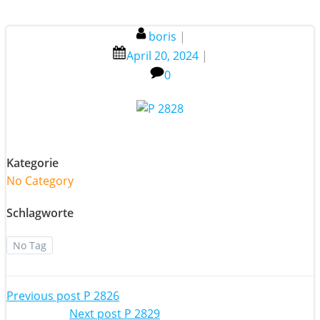
boris
|
April 20, 2024
|
0
Kategorie
No Category
Schlagworte
No Tag
Post
Previous post
P 2826
Next post
P 2829