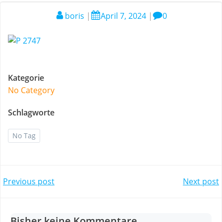
boris
|
April 7, 2024
|
0
Kategorie
No Category
Schlagworte
No Tag
Post
Post
Previous post
Next post
navigation
navigation
Bisher keine Kommentare