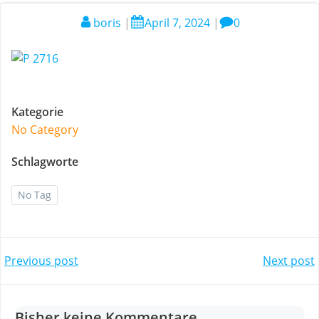
boris
|
April 7, 2024
|
0
Kategorie
No Category
Schlagworte
No Tag
Post
Post
Previous post
Next post
navigation
navigation
Bisher keine Kommentare