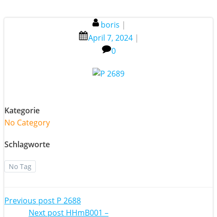
boris
|
April 7, 2024
|
0
Kategorie
No Category
Schlagworte
No Tag
Post
Previous post
P 2688
Next post
HHmB001 –