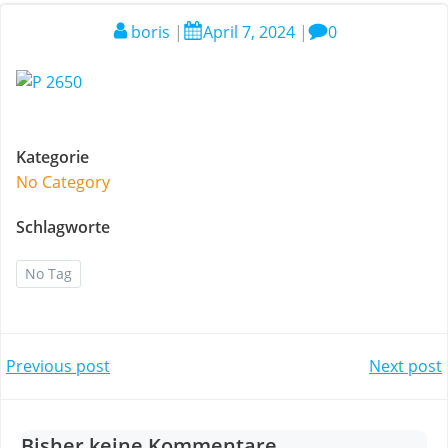
boris
|
April 7, 2024
|
0
Kategorie
No Category
Schlagworte
No Tag
Post
Post
Previous post
Next post
navigation
navigation
Bisher keine Kommentare