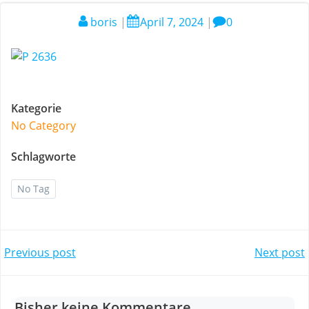
boris
|
April 7, 2024
|
0
Kategorie
No Category
Schlagworte
No Tag
Post
Post
Previous post
Next post
navigation
navigation
Bisher keine Kommentare