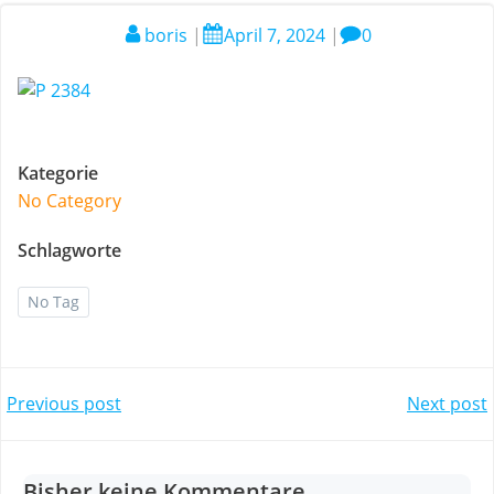
boris
|
April 7, 2024
|
0
Kategorie
No Category
Schlagworte
No Tag
Post
Post
Previous post
Next post
navigation
navigation
Bisher keine Kommentare