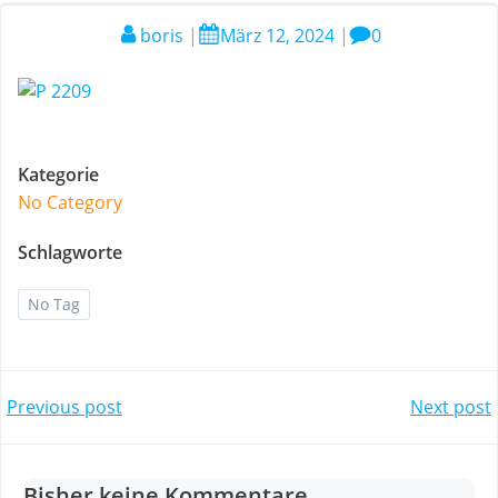
boris
|
März 12, 2024
|
0
Kategorie
No Category
Schlagworte
No Tag
Post
Post
Previous post
Next post
navigation
navigation
Bisher keine Kommentare