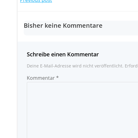
Post
navigation
Bisher keine Kommentare
Schreibe einen Kommentar
Deine E-Mail-Adresse wird nicht veröffentlicht.
Erford
Kommentar
*