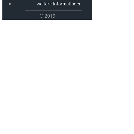
weitere Informationen
© 2019
LGAF019 –
bei der
Feldarbeit