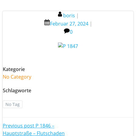
boris
|
Februar 27, 2024
|
0
Kategorie
No Category
Schlagworte
No Tag
Post
Previous post
P 1846 –
Hauptstraße – Flutschaden