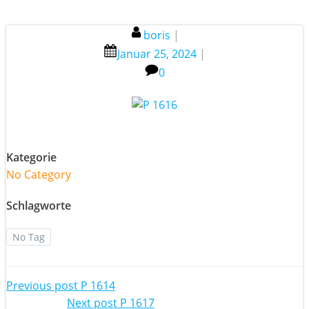
boris
|
Januar 25, 2024
|
0
Kategorie
No Category
Schlagworte
No Tag
Post
Previous post
P 1614
Next post
P 1617