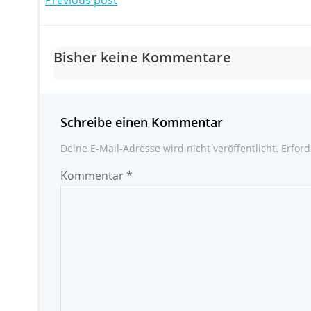
Post
navigation
Bisher keine Kommentare
Schreibe einen Kommentar
Deine E-Mail-Adresse wird nicht veröffentlicht.
Erford
Kommentar
*