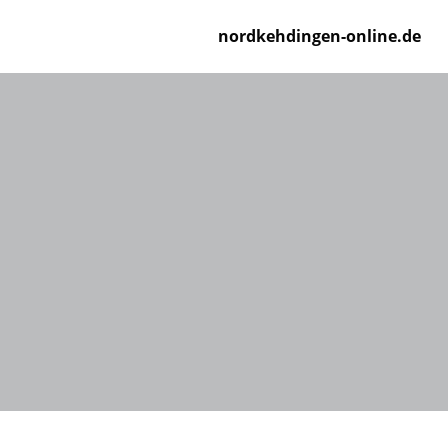
Zum
Inhalt
nordkehdingen-online.de
springen