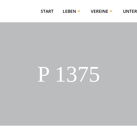
START
LEBEN
VEREINE
UNTE
P 1375