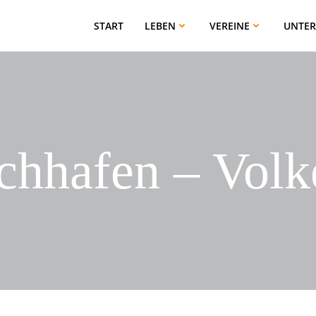
START
LEBEN
VEREINE
UNTE
chhafen – Volke