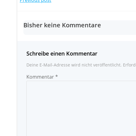
Post
navigation
Bisher keine Kommentare
Schreibe einen Kommentar
Deine E-Mail-Adresse wird nicht veröffentlicht.
Erford
Kommentar
*