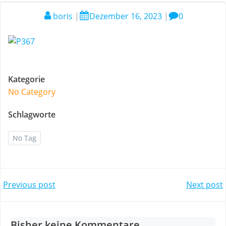
boris
|
Dezember 16, 2023
|
0
Kategorie
No Category
Schlagworte
No Tag
Post
Post
Previous post
Next post
navigation
navigation
Bisher keine Kommentare