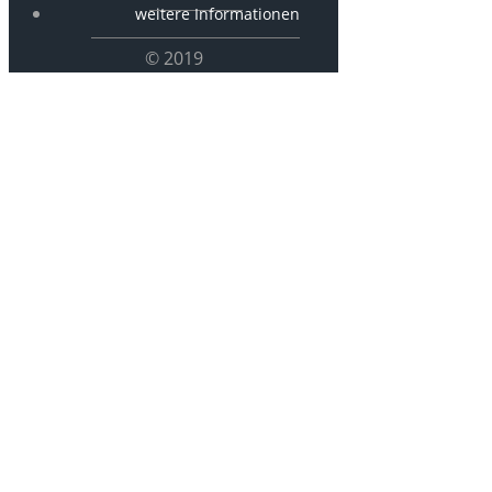
weitere Informationen
© 2019
P175 – Alte
Hafenstraße –
Schuhmacher