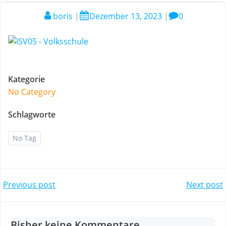
boris
|
Dezember 13, 2023
|
0
Kategorie
No Category
Schlagworte
No Tag
Post
Post
Previous post
Next post
navigation
navigation
Bisher keine Kommentare