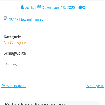
boris
|
Dezember 13, 2023
|
0
Kategorie
No Category
Schlagworte
No Tag
Post
Post
Previous post
Next post
navigation
navigation
Bisher keine Kommentare