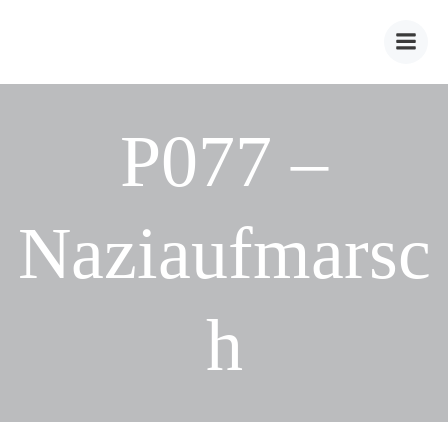
Zum
Inhalt
springen
P077 –
Naziaufmarsc
h