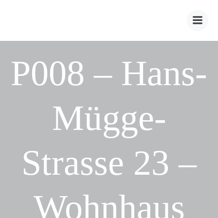
Zum
Inhalt
springen
P008 – Hans-
Mügge-
Strasse 23 –
Wohnhaus