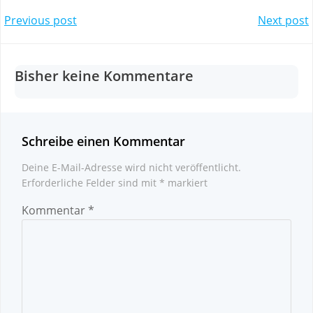
Post
Post
Previous post
Next post
navigation
navigation
Bisher keine Kommentare
Schreibe einen Kommentar
Deine E-Mail-Adresse wird nicht veröffentlicht.
Erforderliche Felder sind mit
*
markiert
Kommentar
*