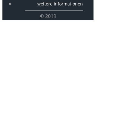
weitere Informationen
© 2019
P892 –
Turnerinnen
des Freiburger
Turnvereins