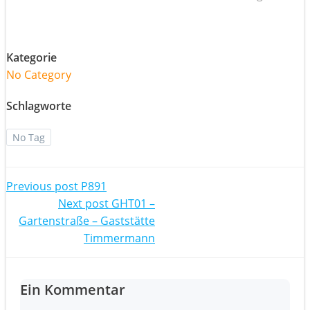
Kategorie
No Category
Schlagworte
No Tag
Post
Previous post
P891
Post
Next post
GHT01 –
navigation
Gartenstraße – Gaststätte
navigation
Timmermann
Ein Kommentar