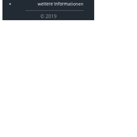
weitere Informationen
© 2019
P800 – Friedl
Dohrmann
und Barthel
Hagenah