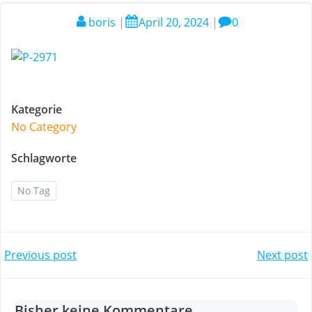
boris
|
April 20, 2024
|
0
Kategorie
No Category
Schlagworte
No Tag
Post
Post
Previous post
Next post
navigation
navigation
Bisher keine Kommentare