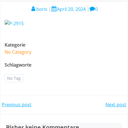
boris
|
April 20, 2024
|
0
Kategorie
No Category
Schlagworte
No Tag
Post
Post
Previous post
Next post
navigation
navigation
Bisher keine Kommentare