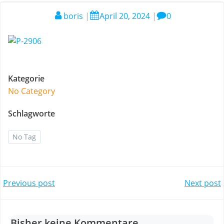
boris
|
April 20, 2024
|
0
Kategorie
No Category
Schlagworte
No Tag
Post
Post
Previous post
Next post
navigation
navigation
Bisher keine Kommentare