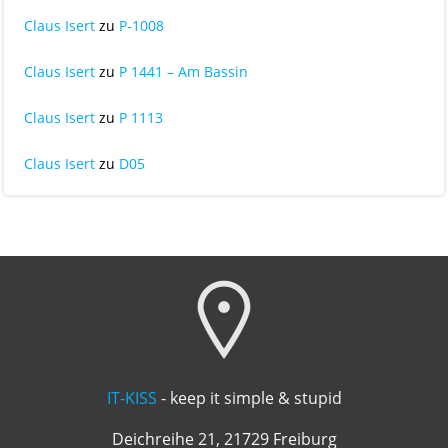
Claus Isert
zu
P-1008
Claus Isert
zu
P 1441 – Am Bassin
Claus Isert
zu
P 1113
Claus Isert
zu
D05
IT-KISS
- keep it simple & stupid
Deichreihe 21, 21729 Freiburg