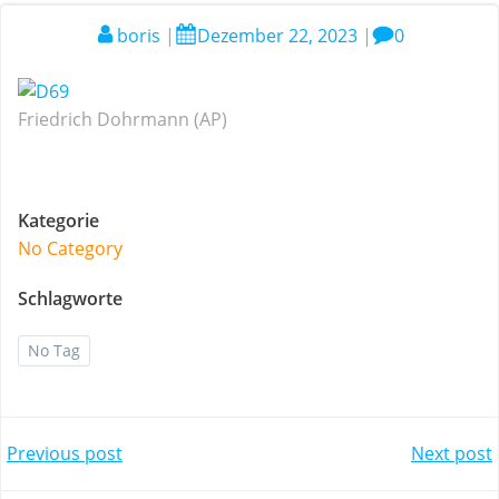
boris
|
Dezember 22, 2023
|
0
Friedrich Dohrmann (AP)
Kategorie
No Category
Schlagworte
No Tag
Post
Post
Previous post
Next post