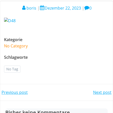
boris
|
Dezember 22, 2023
|
0
Kategorie
No Category
Schlagworte
No Tag
Post
Post
Previous post
Next post
navigation
navigation
Bisher keine Kommentare