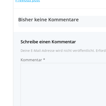
Post
navigation
Bisher keine Kommentare
Schreibe einen Kommentar
Deine E-Mail-Adresse wird nicht veröffentlicht.
Erford
Kommentar
*