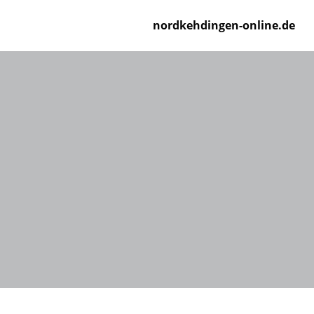
Zum
Inhalt
nordkehdingen-online.de
springen