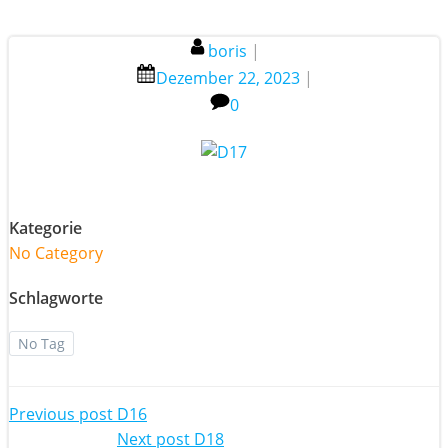
boris
|
Dezember 22, 2023
|
0
Kategorie
No Category
Schlagworte
No Tag
Post
Previous post
D16
Next post
D18