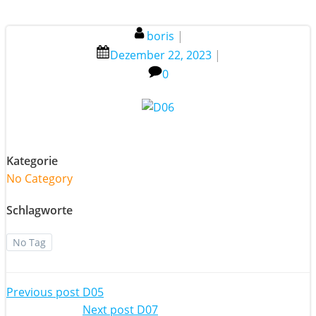
boris
|
Dezember 22, 2023
|
0
Kategorie
No Category
Schlagworte
No Tag
Post
Previous post
D05
Next post
D07