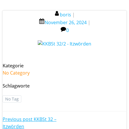
boris
|
November 26, 2024
|
0
Kategorie
No Category
Schlagworte
No Tag
Post
Previous post
KKBSt 32 –
Itzwörden