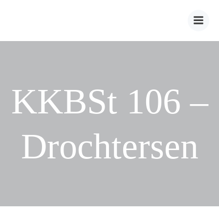
Zum
Inhalt
springen
KKBSt 106 –
Drochtersen