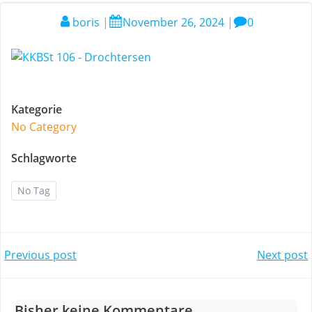
boris
|
November 26, 2024
|
0
Kategorie
No Category
Schlagworte
No Tag
Post
Post
Previous post
Next post
navigation
navigation
Bisher keine Kommentare