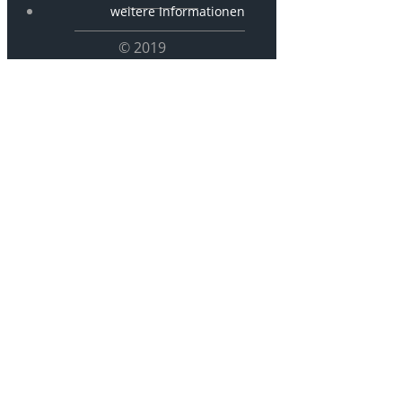
weitere Informationen
© 2019
KKBSt 19/2 –
Hamelwörden