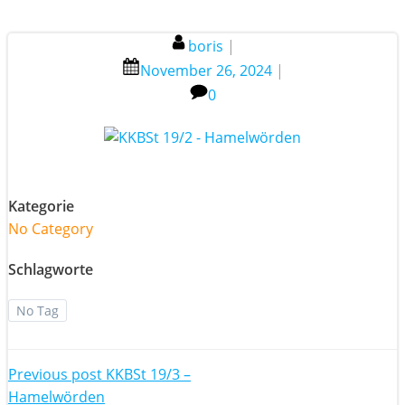
boris
|
November 26, 2024
|
0
Kategorie
No Category
Schlagworte
No Tag
Post
Previous post
KKBSt 19/3 –
Hamelwörden