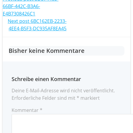
Post
66BF-442C-B3A6-
navigation
E4B7308426C1
Post
Next post
6BC162EB-2233-
4EE4-B5F3-DC935AF8EA45
navigation
Bisher keine Kommentare
Schreibe einen Kommentar
Deine E-Mail-Adresse wird nicht veröffentlicht.
Erforderliche Felder sind mit
*
markiert
Kommentar
*