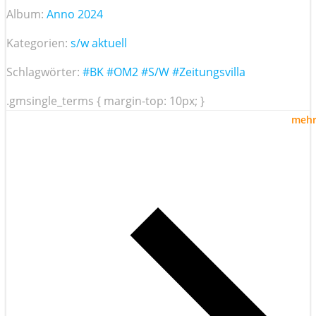
Album:
Anno 2024
Kategorien:
s/w aktuell
Schlagwörter:
#BK
#OM2
#S/W
#Zeitungsvilla
.gmsingle_terms { margin-top: 10px; }
meh