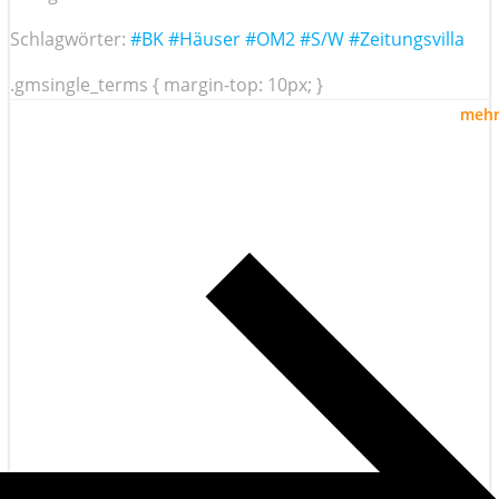
Schlagwörter:
#BK
#Häuser
#OM2
#S/W
#Zeitungsvilla
.gmsingle_terms { margin-top: 10px; }
meh